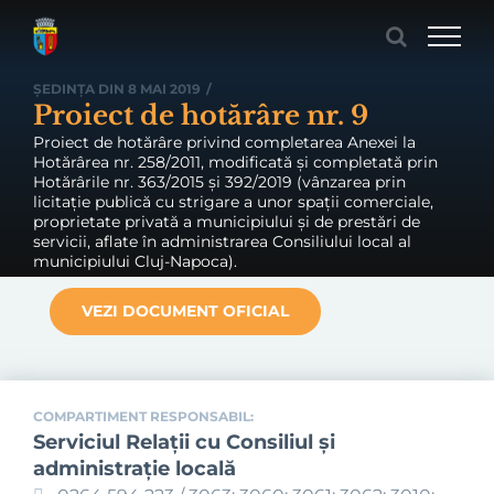
Skip
to
content
ȘEDINȚA DIN 8 MAI 2019
/
Proiect de hotărâre nr. 9
Proiect de hotărâre privind completarea Anexei la
Hotărârea nr. 258/2011, modificată și completată prin
Hotărârile nr. 363/2015 și 392/2019 (vânzarea prin
licitaţie publică cu strigare a unor spaţii comerciale,
proprietate privată a municipiului şi de prestări de
servicii, aflate în administrarea Consiliului local al
municipiului Cluj-Napoca).
VEZI DOCUMENT OFICIAL
COMPARTIMENT RESPONSABIL:
Serviciul Relaţii cu Consiliul şi
administraţie locală