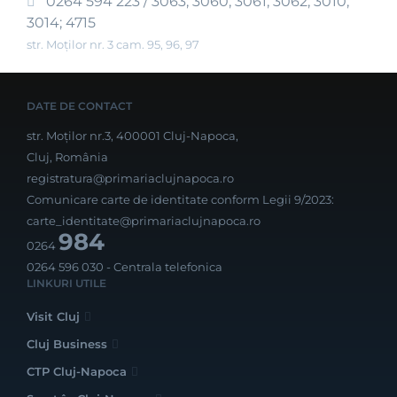
0264 594 223 / 3063; 3060; 3061; 3062; 3010;
3014; 4715
str. Moților nr. 3 cam. 95, 96, 97
DATE DE CONTACT
str. Moților nr.3, 400001 Cluj-Napoca,
Cluj, România
registratura@primariaclujnapoca.ro
Comunicare carte de identitate conform Legii 9/2023:
carte_identitate@primariaclujnapoca.ro
984
0264
0264 596 030
- Centrala telefonica
LINKURI UTILE
Visit Cluj
Cluj Business
CTP Cluj-Napoca