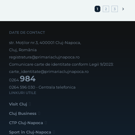
1
2
3
DATE DE CONTACT
str. Moților nr.3, 400001 Cluj-Napoca,
Cluj, România
registratura@primariaclujnapoca.ro
Comunicare carte de identitate conform Legii 9/2023:
carte_identitate@primariaclujnapoca.ro
984
0264
0264 596 030
- Centrala telefonica
LINKURI UTILE
Visit Cluj
Cluj Business
CTP Cluj-Napoca
Sport în Cluj-Napoca