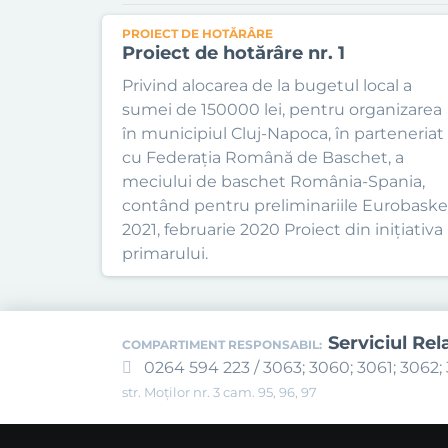
PROIECT DE HOTĂRÂRE
Proiect de hotărâre nr. 1
Privind alocarea de la bugetul local a
sumei de 150000 lei, pentru organizarea
în municipiul Cluj-Napoca, în parteneriat
cu Federația Română de Baschet, a
meciului de baschet România-Spania,
contând pentru preliminariile Eurobaske
2021, februarie 2020 Proiect din inițiativa
primarului.
Serviciul Rel
COMPARTIMENT RESPONSABIL:
0264 594 223 / 3063; 3060; 3061; 3062; 
str. Moților nr. 3 cam. 95, 96, 97