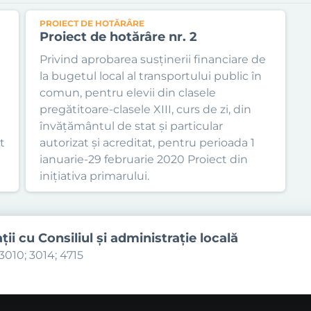
PROIECT DE HOTĂRÂRE
Proiect de hotărâre nr. 2
Privind aprobarea susținerii financiare de
la bugetul local al transportului public în
comun, pentru elevii din clasele
pregătitoare-clasele XIII, curs de zi, din
învățământul de stat și particular
t
autorizat și acreditat, pentru perioada 1
ianuarie-29 februarie 2020 Proiect din
inițiativa primarului.
aţii cu Consiliul şi administraţie locală
3010; 3014; 4715