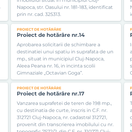
imobilului situat in municipiul Cluj-
n
Napoca, str. Oasului nr. 181-183, identificat
prin nr. cad. 325313.
i
PROIECT DE HOTĂRÂRE
Proiect de hotărâre nr.14
Aprobarea solicitarii de schimbare a
destinatiei unui spatiu in suprafata de un
mp., situat in municipiul Cluj-Napoca,
Aleea Peana nr. 16, in incinta scolii
Gimnaziale „Octavian Goga”.
PROIECT DE HOTĂRÂRE
Proiect de hotărâre nr.17
Vanzarea suprafetei de teren de 198 mp.,
cu destinatia de curte, inscris in C.F. nr.
312721 Cluj-Napoca, nr. cadastral 312721,
provenit din transcrierea imobilului cu nr.
topografic 7572/2, din C.F. nr. 310771 Cluj-
N