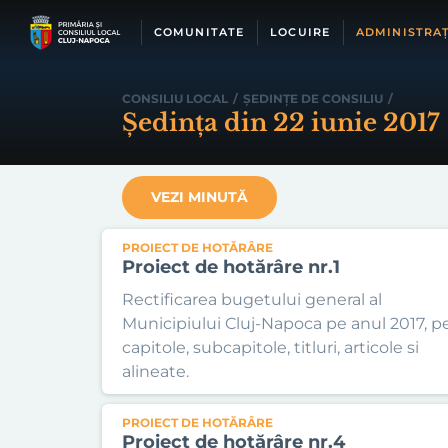
Skip
to
COMUNITATE
LOCUIRE
ADMINISTRAȚ
content
CONSILIU LOCAL
/
ȘEDINȚE DE CONSILIU
/
Ședința din 22 iunie 2017
VEZI MINUTĂ
PROIECT DE HOTĂRÂRE
Proiect de hotărâre nr.1
Rectificarea bugetului general al
Municipiului Cluj-Napoca pe anul 2017, p
capitole, subcapitole, titluri, articole si
alineate.
PROIECT DE HOTĂRÂRE
Proiect de hotărâre nr.4