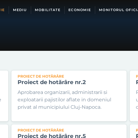
IE
MEDIU
MOBILITATE
ECONOMIE
MONITORUL OFICI
PROIECT DE HOTĂRÂRE
Proiect de hotărâre nr.2
Aprobarea organizarii, administrarii si
e
exploatarii pajistilor aflate in domeniul
privat al municipiului Cluj-Napoca.
PROIECT DE HOTĂRÂRE
Proiect de hotărâre nr.5