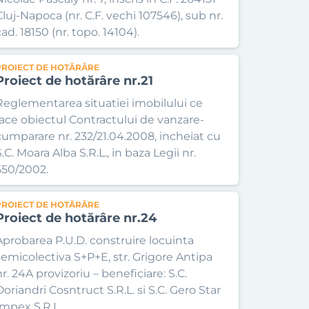
Cluj-Napoca (nr. C.F. vechi 107546), sub nr.
ad. 18150 (nr. topo. 14104).
PROIECT DE HOTĂRÂRE
Proiect de hotărâre nr.21
Reglementarea situatiei imobilului ce
face obiectul Contractului de vanzare-
cumparare nr. 232/21.04.2008, incheiat cu
.C. Moara Alba S.R.L., in baza Legii nr.
550/2002.
PROIECT DE HOTĂRÂRE
Proiect de hotărâre nr.24
Aprobarea P.U.D. construire locuinta
semicolectiva S+P+E, str. Grigore Antipa
r. 24A provizoriu – beneficiare: S.C.
Doriandri Cosntruct S.R.L. si S.C. Gero Star
Impex S.R.L.