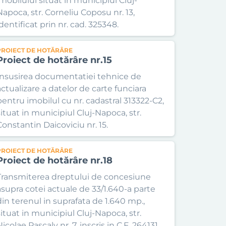
imobilului situat in municipiul Cluj-
Napoca, str. Corneliu Coposu nr. 13,
dentificat prin nr. cad. 325348.
PROIECT DE HOTĂRÂRE
Proiect de hotărâre nr.15
Insusirea documentatiei tehnice de
actualizare a datelor de carte funciara
pentru imobilul cu nr. cadastral 313322-C2,
situat in municipiul Cluj-Napoca, str.
Constantin Daicoviciu nr. 15.
PROIECT DE HOTĂRÂRE
Proiect de hotărâre nr.18
Transmiterea dreptului de concesiune
asupra cotei actuale de 33/1.640-a parte
din terenul in suprafata de 1.640 mp.,
situat in municipiul Cluj-Napoca, str.
icolae Pascaly nr. 7, inscris in C.F. 264131