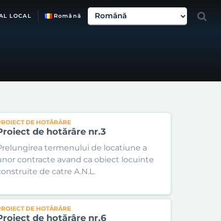
AL LOCAL
Română
PROIECT DE HOTĂRÂRE
Proiect de hotărâre nr.3
Prelungirea termenului de locatiune a
unor contracte avand ca obiect locuinte
construite de catre A.N.L.
PROIECT DE HOTĂRÂRE
Proiect de hotărâre nr.6