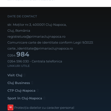
DATE DE CONTACT
str. Moților nr.3, 400001 Cluj-Napoca,
Cluj, România
registratura@primariaclujnapoca.ro
Comunicare carte de identitate conform Legii 9/2023:
carte_identitate@primariaclujnapoca.ro
984
0264
0264 596 030
- Centrala telefonica
LINKURI UTILE
Visit Cluj
Cluj Business
CTP Cluj-Napoca
Sport în Cluj-Napoca
Protecția datelor cu caracter personal