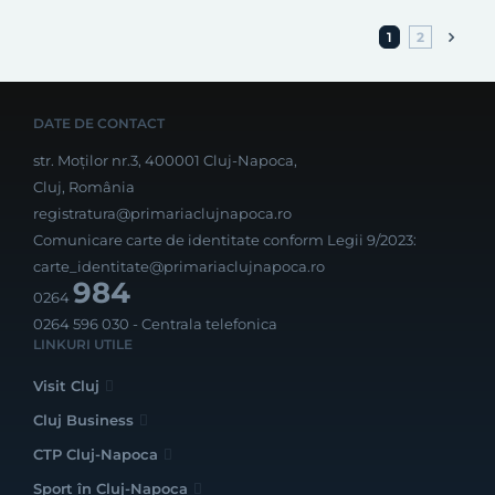
1
2
DATE DE CONTACT
str. Moților nr.3, 400001 Cluj-Napoca,
Cluj, România
registratura@primariaclujnapoca.ro
Comunicare carte de identitate conform Legii 9/2023:
carte_identitate@primariaclujnapoca.ro
984
0264
0264 596 030
- Centrala telefonica
LINKURI UTILE
Visit Cluj
Cluj Business
CTP Cluj-Napoca
Sport în Cluj-Napoca