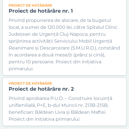
PROIECT DE HOTĂRÂRE
Proiect de hotărâre nr. 1
Privind propunerea de alocare, de la bugetul
local, a sumei de 120.000 lei, către Spitalul Clinic
Județean de Urgență Cluj-Napoca, pentru
sprijinirea activității Serviciului Mobil Urgență
Reanimare și Descarcerare (S.M.U.R.D.), constând
în acordarea a două mese/zi (prânz și cină),
pentru 10 persoane. Proiect din inițiativa
primarului.
PROIECT DE HOTĂRÂRE
Proiect de hotărâre nr. 2
Privind aprobarea P.U.D. – Construire locuință
unifamilială, P+E, b-dul Muncii nr. 213B-215B;
beneficiari: Băldean Livia și Băldean Maftei.
Proiect din inițiativa primarului.