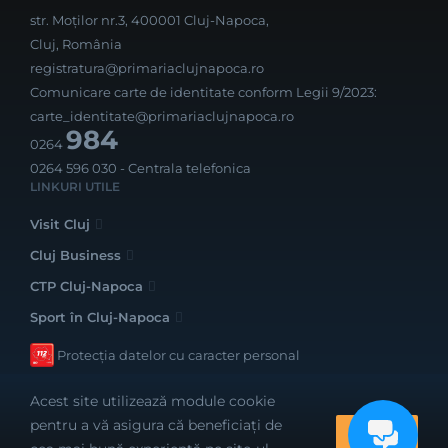
str. Moților nr.3, 400001 Cluj-Napoca,
Cluj, România
registratura@primariaclujnapoca.ro
Comunicare carte de identitate conform Legii 9/2023:
carte_identitate@primariaclujnapoca.ro
984
0264
0264 596 030
- Centrala telefonica
LINKURI UTILE
Visit Cluj
Cluj Business
CTP Cluj-Napoca
Sport în Cluj-Napoca
Protecția datelor cu caracter personal
Acest site utilizează module cookie
pentru a vă asigura că beneficiați de
OK