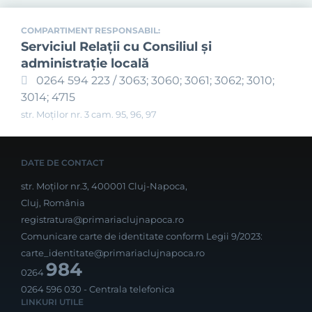
COMPARTIMENT RESPONSABIL:
Serviciul Relaţii cu Consiliul şi
administraţie locală
0264 594 223 / 3063; 3060; 3061; 3062; 3010;
3014; 4715
str. Moților nr. 3 cam. 95, 96, 97
DATE DE CONTACT
str. Moților nr.3, 400001 Cluj-Napoca,
Cluj, România
registratura@primariaclujnapoca.ro
Comunicare carte de identitate conform Legii 9/2023:
carte_identitate@primariaclujnapoca.ro
984
0264
0264 596 030
- Centrala telefonica
LINKURI UTILE