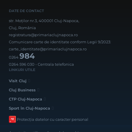
DATE DE CONTACT
str. Moților nr.3, 400001 Cluj-Napoca,
Cluj, România
registratura@primariaclujnapoca.ro
Comunicare carte de identitate conform Legii 9/2023:
carte_identitate@primariaclujnapoca.ro
984
0264
0264 596 030
- Centrala telefonica
LINKURI UTILE
Visit Cluj
Cluj Business
CTP Cluj-Napoca
Sport în Cluj-Napoca
Protecția datelor cu caracter personal