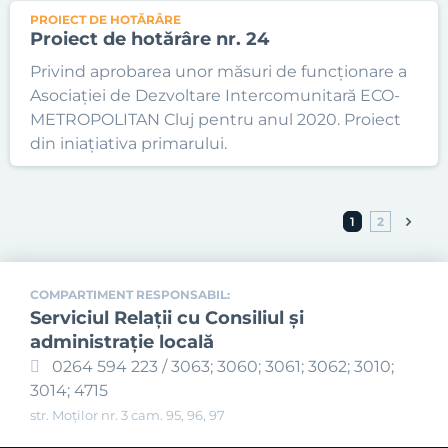
PROIECT DE HOTĂRÂRE
Proiect de hotărâre nr. 24
Privind aprobarea unor măsuri de funcționare a
Asociației de Dezvoltare Intercomunitară ECO-
METROPOLITAN Cluj pentru anul 2020. Proiect
din iniațiativa primarului.
1
2
COMPARTIMENT RESPONSABIL:
Serviciul Relaţii cu Consiliul şi
administraţie locală
0264 594 223 / 3063; 3060; 3061; 3062; 3010;
3014; 4715
str. Moților nr. 3 cam. 95, 96, 97