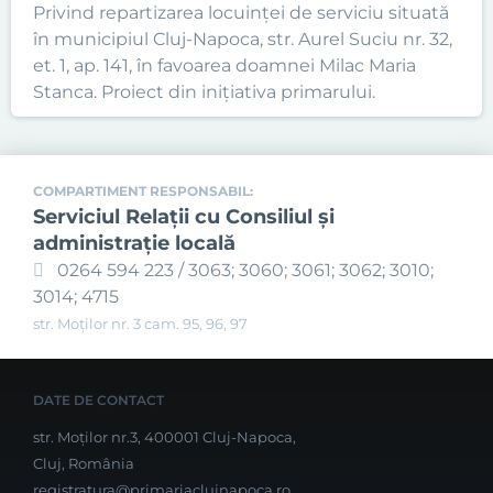
Privind repartizarea locuinței de serviciu situată
în municipiul Cluj-Napoca, str. Aurel Suciu nr. 32,
et. 1, ap. 141, în favoarea doamnei Milac Maria
Stanca. Proiect din inițiativa primarului.
COMPARTIMENT RESPONSABIL:
Serviciul Relaţii cu Consiliul şi
administraţie locală
0264 594 223 / 3063; 3060; 3061; 3062; 3010;
3014; 4715
str. Moților nr. 3 cam. 95, 96, 97
DATE DE CONTACT
str. Moților nr.3, 400001 Cluj-Napoca,
Cluj, România
registratura@primariaclujnapoca.ro