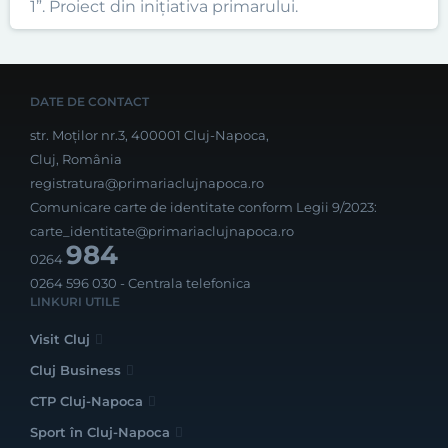
1”. Proiect din inițiativa primarului.
DATE DE CONTACT
str. Moților nr.3, 400001 Cluj-Napoca,
Cluj, România
registratura@primariaclujnapoca.ro
Comunicare carte de identitate conform Legii 9/2023:
carte_identitate@primariaclujnapoca.ro
984
0264
0264 596 030
- Centrala telefonica
LINKURI UTILE
Visit Cluj
Cluj Business
CTP Cluj-Napoca
Sport în Cluj-Napoca