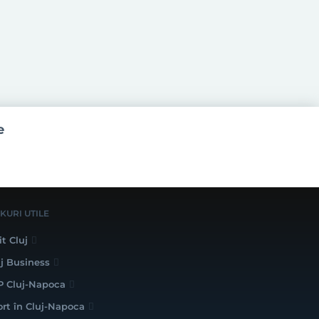
e
NKURI UTILE
it Cluj
uj Business
P Cluj-Napoca
ort în Cluj-Napoca