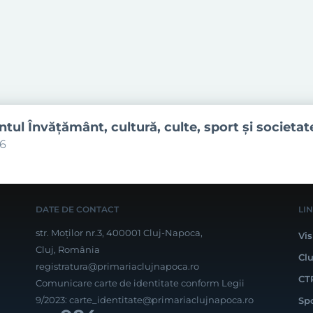
ul Învăţământ, cultură, culte, sport şi societat
06
DATE DE CONTACT
LI
str. Moților nr.3, 400001 Cluj-Napoca,
Vis
Cluj, România
Cl
registratura@primariaclujnapoca.ro
CT
Comunicare carte de identitate conform Legii
9/2023:
carte_identitate@primariaclujnapoca.ro
Sp