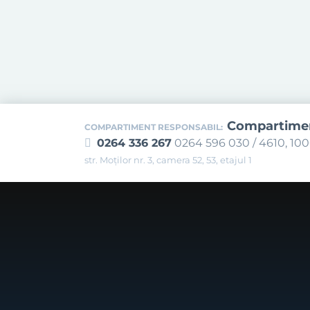
Compartiment
COMPARTIMENT RESPONSABIL:
0264 336 267
0264 596 030 / 4610, 10
str. Moților nr. 3, camera 52, 53, etajul 1