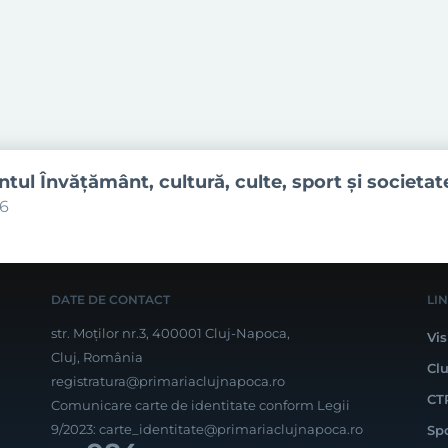
ul Învăţământ, cultură, culte, sport şi societat
06
DATE DE CONTACT
LI
str. Moților nr.3, 400001 Cluj-Napoca,
Vis
Cluj, România
Cl
registratura@primariaclujnapoca.ro
CT
Comunicare carte de identitate conform Legii
9/2023:
carte_identitate@primariaclujnapoca.ro
Sp