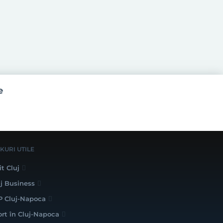
e
NKURI UTILE
it Cluj
uj Business
P Cluj-Napoca
ort în Cluj-Napoca