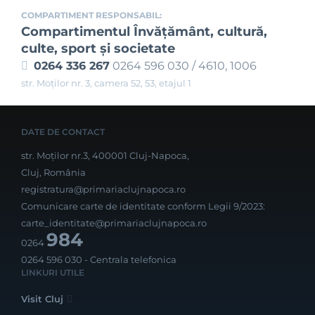
COMPARTIMENT RESPONSABIL:
Compartimentul Învăţământ, cultură,
culte, sport şi societate
0264 336 267
0264 596 030 / 4610, 1006
str. Moților nr. 3, camera 52, 53, etajul 1
DATE DE CONTACT
str. Moților nr.3, 400001 Cluj-Napoca,
Cluj, România
registratura@primariaclujnapoca.ro
Comunicare carte de identitate conform Legii 9/2023:
carte_identitate@primariaclujnapoca.ro
984
0264
0264 596 030
- Centrala telefonica
LINKURI UTILE
Visit Cluj