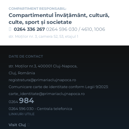
COMPARTIMENT RESPONSABIL:
Compartimentul Învăţământ, cultură,
culte, sport şi societate
0264 336 267
0264 596 030 / 4610, 1006
str. Moților nr. 3, camera 52, 53, etajul 1
DATE DE CONTACT
str. Moților nr.3, 400001 Cluj-Napoca,
Cluj, România
registratura@primariaclujnapoca.ro
Comunicare carte de identitate conform Legii 9/2023:
carte_identitate@primariaclujnapoca.ro
984
0264
0264 596 030
- Centrala telefonica
LINKURI UTILE
Visit Cluj