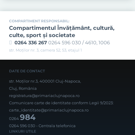
COMPARTIMENT RESPONSABIL:
Compartimentul Învăţământ, cultură,
culte, sport şi societate
0264 336 267
0264 596 030 / 4610, 1006
str. Moților nr. 3, camera 52, 53, etajul 1
DATE DE CONTACT
str. Moților nr.3, 400001 Cluj-Napoca,
Cluj, România
registratura@primariaclujnapoca.ro
Comunicare carte de identitate conform Legii 9/2023:
carte_identitate@primariaclujnapoca.ro
984
0264
0264 596 030
- Centrala telefonica
LINKURI UTILE