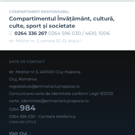
COMPARTIMENT RESPONSABIL:
Compartimentul Învăţământ, cultură,
culte, sport şi societate
0264 336 267
0264 596 030 / 4610, 1006
str. Moților nr. 3, camera 52, 53, etajul 1
DATE DE CONTACT
str. Moților nr.3, 400001 Cluj-Napoca,
Cluj, România
registratura@primariaclujnapoca.ro
Comunicare carte de identitate conform Legii 9/2023:
carte_identitate@primariaclujnapoca.ro
984
0264
0264 596 030
- Centrala telefonica
LINKURI UTILE
Visit Cluj