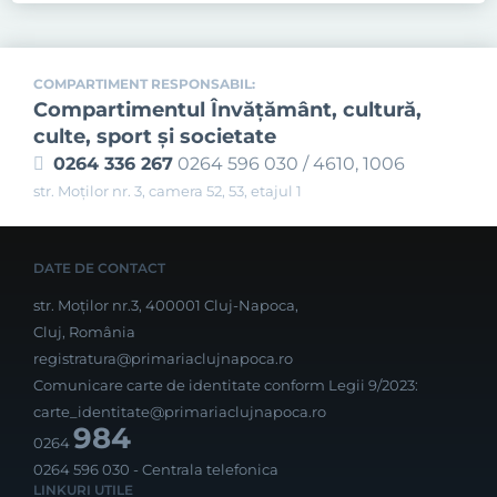
COMPARTIMENT RESPONSABIL:
Compartimentul Învăţământ, cultură,
culte, sport şi societate
0264 336 267
0264 596 030 / 4610, 1006
str. Moților nr. 3, camera 52, 53, etajul 1
DATE DE CONTACT
str. Moților nr.3, 400001 Cluj-Napoca,
Cluj, România
registratura@primariaclujnapoca.ro
Comunicare carte de identitate conform Legii 9/2023:
carte_identitate@primariaclujnapoca.ro
984
0264
0264 596 030
- Centrala telefonica
LINKURI UTILE