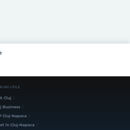
e
NKURI UTILE
it Cluj
uj Business
P Cluj-Napoca
ort în Cluj-Napoca