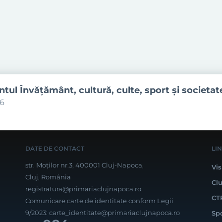
ul Învăţământ, cultură, culte, sport şi societat
06
DATE DE CONTACT
LI
str. Moților nr.3, 400001 Cluj-Napoca,
Vis
Cluj, România
Cl
registratura@primariaclujnapoca.ro
CT
Comunicare carte de identitate conform Legii
9/2023:
carte_identitate@primariaclujnapoca.ro
Sp