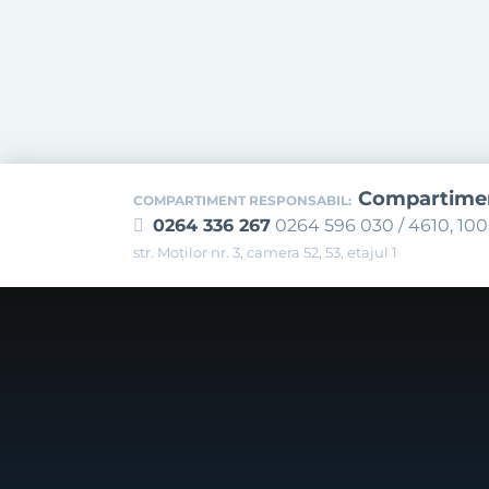
Compartiment
COMPARTIMENT RESPONSABIL:
0264 336 267
0264 596 030 / 4610, 10
str. Moților nr. 3, camera 52, 53, etajul 1