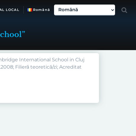
AL LOCAL
Română
School”
bridge International School in Cluj
2008; Filieră teoretică/zi; Acreditat