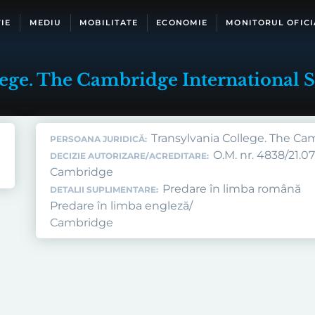
IE
MEDIU
MOBILITATE
ECONOMIE
MONITORUL OFICI
lege. The Cambridge International 
Transylvania College. The Cam
PERSOANA JURIDICĂ:
O.M. nr. 4838/21.07.
DECIZIE AUTORIZARE/ACREDITARE:
Cambridge
Predare în limba română
DETALII SUPLIMENTARE:
Predare în limba engleză/
Cambridge