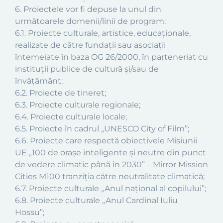
6. Proiectele vor fi depuse la unul din
următoarele domenii/linii de program:
6.1. Proiecte culturale, artistice, educaţionale,
realizate de către fundaţii sau asociaţii
întemeiate în baza OG 26/2000, în parteneriat cu
instituţii publice de cultură şi/sau de
învăţământ;
6.2. Proiecte de tineret;
6.3. Proiecte culturale regionale;
6.4. Proiecte culturale locale;
6.5. Proiecte în cadrul „UNESCO City of Film”;
6.6. Proiecte care respectă obiectivele Misiunii
UE „100 de orașe inteligente și neutre din punct
de vedere climatic până în 2030” – Mirror Mission
Cities M100 tranziția către neutralitate climatică;
6.7. Proiecte culturale „Anul național al copilului”;
6.8. Proiecte culturale „Anul Cardinal Iuliu
Hossu”;