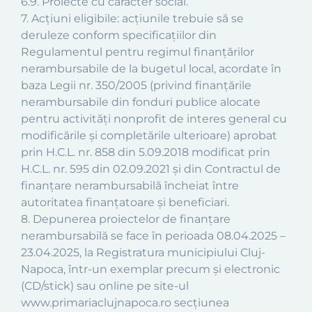
6.9. Proiecte cu caracter social.
7. Acţiuni eligibile: acţiunile trebuie să se
deruleze conform specificaţiilor din
Regulamentul pentru regimul finanţărilor
nerambursabile de la bugetul local, acordate în
baza Legii nr. 350/2005 (privind finanţările
nerambursabile din fonduri publice alocate
pentru activităţi nonprofit de interes general cu
modificările și completările ulterioare) aprobat
prin H.C.L. nr. 858 din 5.09.2018 modificat prin
H.C.L. nr. 595 din 02.09.2021 şi din Contractul de
finanţare nerambursabilă încheiat între
autoritatea finanţatoare şi beneficiari.
8. Depunerea proiectelor de finanţare
nerambursabilă se face în perioada 08.04.2025 –
23.04.2025, la Registratura municipiului Cluj-
Napoca, într-un exemplar precum și electronic
(CD/stick) sau online pe site-ul
www.primariaclujnapoca.ro secțiunea