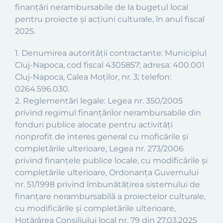
finanţări nerambursabile de la bugetul local
pentru proiecte şi acţiuni culturale, în anul fiscal
2025.
1. Denumirea autorităţii contractante: Municipiul
Cluj-Napoca, cod fiscal 4305857; adresa: 400.001
Cluj-Napoca, Calea Moţilor, nr. 3; telefon:
0264.596.030.
2. Reglementări legale: Legea nr. 350/2005
privind regimul finanţărilor nerambursabile din
fonduri publice alocate pentru activităţi
nonprofit de interes general cu moficările și
completările ulterioare, Legea nr. 273/2006
privind finanţele publice locale, cu modificările și
completările ulterioare, Ordonanţa Guvernului
nr. 51/1998 privind îmbunătăţirea sistemului de
finanţare nerambursabilă a proiectelor culturale,
cu modificările și completările ulterioare,
Hotărârea Consiliului local nr. 79 din 27.03.2025