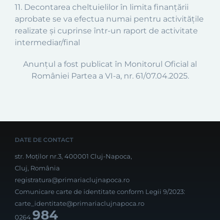
11. Decontarea cheltuielilor în limita finanţării
aprobate se va efectua numai pentru activităţile
realizate şi cuprinse într-un raport de activitate
intermediar/final
Anunțul a fost publicat în Monitorul Oficial al
României Partea a VI-a, nr. 61/07.04.2025.
DATE DE CONTACT
str. Moților nr.3, 400001 Cluj-Napoca,
Cluj, România
registratura@primariaclujnapoca.ro
Comunicare carte de identitate conform Legii 9/2023:
carte_identitate@primariaclujnapoca.ro
984
0264