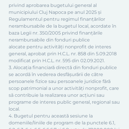
privind aprobarea bugetului general al
municipiului Cluj Napoca pe anul 2025 şi
Regulamentul pentru regimul finanţărilor
nerambursabile de la bugetul local, acordate în
baza Legii nr. 350/2005 privind finanţările
nerambursabile din fonduri publice
alocate pentru activităţi nonprofit de interes
general, aprobat prin H.C.L. nr. 858 din 5.09.2018
modificat prin H.C.L. nr. 595 din 02.09.2021.
3. Alocaţia financiară directă din fonduri publice
se acordă în vederea desfăşurării de către
persoanele fizice sau persoanele juridice fără
scop patrimonial a unor activităţi nonprofit, care
să contribuie la realizarea unor acţiuni sau
programe de interes public general, regional sau
local.
4. Bugetul pentru această sesiune la
domeniile/liniile de program de la punctele 6.1,