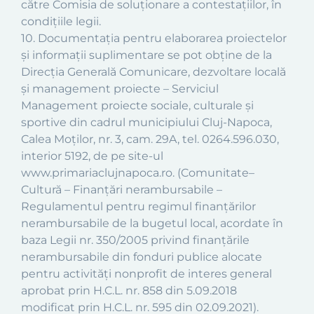
către Comisia de soluţionare a contestaţiilor, în
condiţiile legii.
10. Documentaţia pentru elaborarea proiectelor
şi informaţii suplimentare se pot obţine de la
Direcţia Generală Comunicare, dezvoltare locală
şi management proiecte – Serviciul
Management proiecte sociale, culturale și
sportive din cadrul municipiului Cluj-Napoca,
Calea Moţilor, nr. 3, cam. 29A, tel. 0264.596.030,
interior 5192, de pe site-ul
www.primariaclujnapoca.ro. (Comunitate–
Cultură – Finanțări nerambursabile –
Regulamentul pentru regimul finanţărilor
nerambursabile de la bugetul local, acordate în
baza Legii nr. 350/2005 privind finanţările
nerambursabile din fonduri publice alocate
pentru activităţi nonprofit de interes general
aprobat prin H.C.L. nr. 858 din 5.09.2018
modificat prin H.C.L. nr. 595 din 02.09.2021).