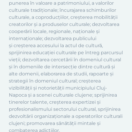
punerea în valoare a patrimoniului, a valorilor
culturale tradiţionale; încurajarea schimburilor
culturale, a coproducţiilor, creşterea mobilităţii
creatorilor şi a produselor culturale; dezvoltarea
cooperării locale, regionale, naţionale şi
internaţionale; dezvoltarea publicului
şi creşterea accesului la actul de cultură,
sprijinirea educaţiei culturale pe întreg parcursul
vieţii; dezvoltarea cercetării în domeniul cultural
şi în domeniile de intersecţie dintre cultură şi
alte domenii, elaborarea de studii, rapoarte şi
strategii în domeniul cultural; creşterea
vizibilităţii şi notorietăţii municipiului Cluj-
Napoca şi a scenei culturale clujene; sprijinirea
tinerelor talente, creşterea expertizei şi
profesionalismului sectorului cultural, sprijinirea
dezvoltării organizaţionale a operatorilor culturali
clujeni; promovarea sănătății mintale și
combaterea adicțiilor.