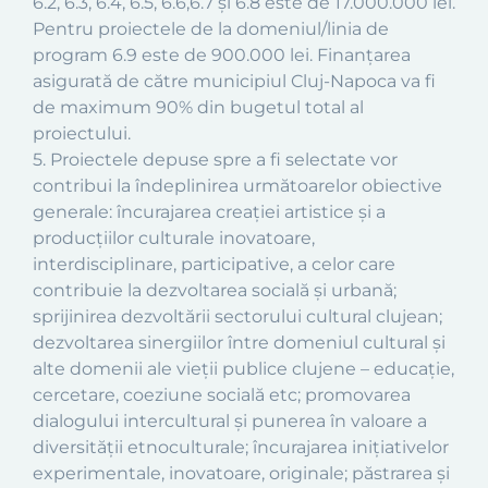
6.2, 6.3, 6.4, 6.5, 6.6,6.7 și 6.8 este de 17.000.000 lei.
Pentru proiectele de la domeniul/linia de
program 6.9 este de 900.000 lei. Finanţarea
asigurată de către municipiul Cluj-Napoca va fi
de maximum 90% din bugetul total al
proiectului.
5. Proiectele depuse spre a fi selectate vor
contribui la îndeplinirea următoarelor obiective
generale: încurajarea creaţiei artistice şi a
producţiilor culturale inovatoare,
interdisciplinare, participative, a celor care
contribuie la dezvoltarea socială şi urbană;
sprijinirea dezvoltării sectorului cultural clujean;
dezvoltarea sinergiilor între domeniul cultural şi
alte domenii ale vieţii publice clujene – educaţie,
cercetare, coeziune socială etc; promovarea
dialogului intercultural şi punerea în valoare a
diversităţii etnoculturale; încurajarea iniţiativelor
experimentale, inovatoare, originale; păstrarea şi