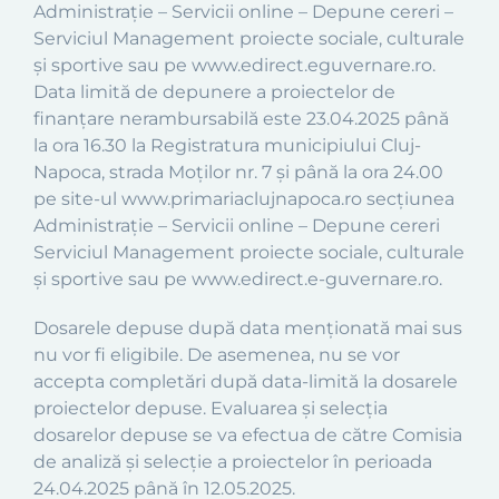
Administrație – Servicii online – Depune cereri –
Serviciul Management proiecte sociale, culturale
și sportive sau pe www.edirect.eguvernare.ro.
Data limită de depunere a proiectelor de
finanțare nerambursabilă este 23.04.2025 până
la ora 16.30 la Registratura municipiului Cluj-
Napoca, strada Moților nr. 7 și până la ora 24.00
pe site-ul www.primariaclujnapoca.ro secțiunea
Administrație – Servicii online – Depune cereri
Serviciul Management proiecte sociale, culturale
și sportive sau pe www.edirect.e-guvernare.ro.
Dosarele depuse după data menţionată mai sus
nu vor fi eligibile. De asemenea, nu se vor
accepta completări după data-limită la dosarele
proiectelor depuse. Evaluarea şi selecţia
dosarelor depuse se va efectua de către Comisia
de analiză și selecție a proiectelor în perioada
24.04.2025 până în 12.05.2025.