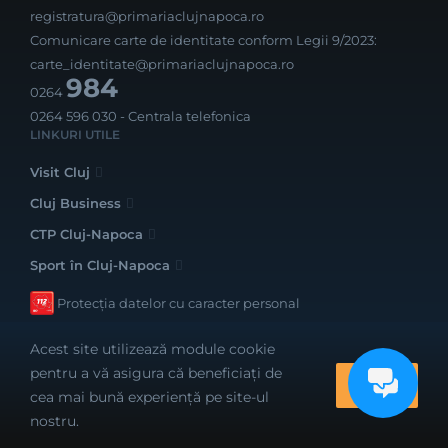
registratura@primariaclujnapoca.ro
Comunicare carte de identitate conform Legii 9/2023:
carte_identitate@primariaclujnapoca.ro
984
0264
0264 596 030
- Centrala telefonica
LINKURI UTILE
Visit Cluj
Cluj Business
CTP Cluj-Napoca
Sport în Cluj-Napoca
Protecția datelor cu caracter personal
Acest site utilizează module cookie
pentru a vă asigura că beneficiați de
OK
cea mai bună experiență pe site-ul
Realizat cu bune intenții de către
nostru.