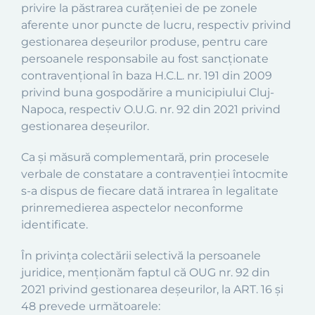
privire la păstrarea curăţeniei de pe zonele
aferente unor puncte de lucru, respectiv privind
gestionarea deşeurilor produse, pentru care
persoanele responsabile au fost sancţionate
contravenţional în baza H.C.L. nr. 191 din 2009
privind buna gospodărire a municipiului Cluj-
Napoca, respectiv O.U.G. nr. 92 din 2021 privind
gestionarea deşeurilor.
Ca şi măsură complementară, prin
p
rocesele
verbale de constatare a contravenţiei întocmite
s-a dispus de fiecare dată intrarea în legalitate
prinremedierea aspectelor neconforme
identificate.
În privinţa colectării selectivă la persoanele
juridice, menţionăm faptul că OUG nr. 92 din
2021 privind gestionarea deşeurilor, la ART. 16 şi
48 prevede următoarele: