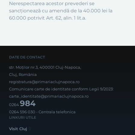
Nerespectarea acestor prevederi se
sancționează cu amendă de la 40.000 lei la
60.000 potrivit Art. 62, alin. 1 lit.a.
DATE DE CONTACT
str. Moților nr.3, 400001 Cluj-Napoca,
Cluj, România
registratura@primariaclujnapoca.ro
Comunicare carte de identitate conform Legii 9/2023:
carte_identitate@primariaclujnapoca.ro
984
0264
0264 596 030
- Centrala telefonica
LINKURI UTILE
Visit Cluj