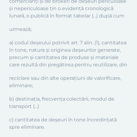
comercianţi şi de brokeri de deşeuri periculoase
şi nepericuloase ţin o evidenţă cronologică
lunară, o publică în format tabelar (…) după cum
urmează;
a) codul deşeului potrivit art. 7 alin. (1), cantitatea
în tone, natura şi originea deşeurilor generate,
precum şi cantitatea de produse şi materiale
care rezultă din pregătirea pentru reutilizare, din
reciclare sau din alte operaţiuni de valorificare,
eliminare;
b) destinaţia, frecvenţa colectării, modul de
transport (…)
c) cantitatea de deşeuri în tone încredinţată
spre eliminare.