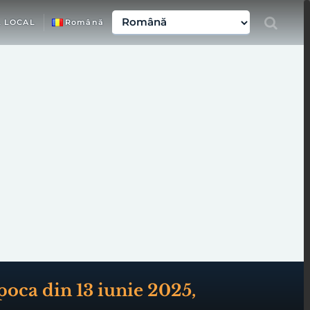
L LOCAL
Română
poca din 13 iunie 2025,