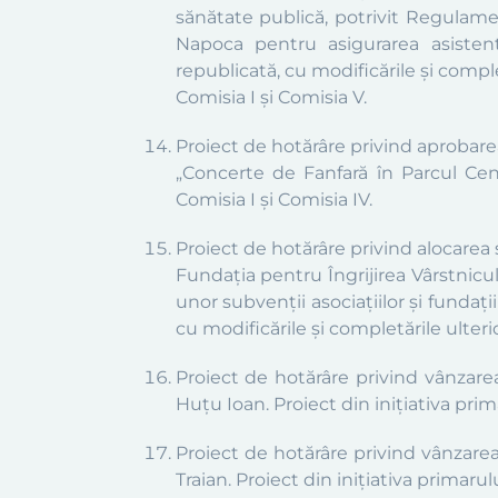
sănătate publică, potrivit Regulamen
Napoca pentru asigurarea asistenț
republicată, cu modificările și compl
Comisia I și Comisia V.
Proiect de hotărâre privind aprobare
„Concerte de Fanfară în Parcul Centr
Comisia I și Comisia IV.
Proiect de hotărâre privind alocarea
Fundația pentru Îngrijirea Vârstniculu
unor subvenții asociațiilor și fundați
cu modificările și completările ulterio
Proiect de hotărâre privind vânzarea
Huțu Ioan. Proiect din inițiativa prima
Proiect de hotărâre privind vânzarea
Traian. Proiect din inițiativa primarulu