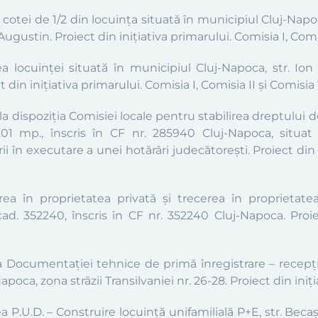
otei de 1/2 din locuința situată în municipiul Cluj-Napoca, 
ustin. Proiect din inițiativa primarului. Comisia I, Comisi
 locuinței situată în municipiul Cluj-Napoca, str. Ion 
din inițiativa primarului. Comisia I, Comisia II și Comisia 
a dispoziția Comisiei locale pentru stabilirea dreptului d
01 mp., înscris în CF nr. 285940 Cluj-Napoca, situat 
 în executare a unei hotărâri judecătorești. Proiect din i
rea în proprietatea privată și trecerea în proprietat
 cad. 352240, înscris în CF nr. 352240 Cluj-Napoca. Proiec
a Documentației tehnice de primă înregistrare – recepție 
poca, zona străzii Transilvaniei nr. 26-28. Proiect din iniți
 P.U.D. – Construire locuință unifamilială P+E, str. Beca