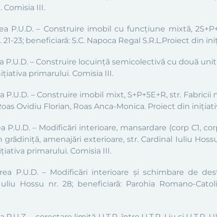
 Comisia III.
ea P.U.D. – Construire imobil cu funcțiune mixtă, 2S+P+6
21-23; beneficiară: S.C. Napoca Regal S.R.L.Proiect din iniț
 P.U.D. – Construire locuință semicolectivă cu două unități
țiativa primarului. Comisia III.
 P.U.D. – Construire imobil mixt, S+P+5E+R, str. Fabricii n
, Roas Ovidiu Florian, Roas Anca-Monica. Proiect din inițiati
a P.U.D. – Modificări interioare, mansardare (corp C1, co
în grădiniță, amenajări exterioare, str. Cardinal Iuliu Ho
țiativa primarului. Comisia III.
ea P.U.D. – Modificări interioare și schimbare de dest
 Iuliu Hossu nr. 28; beneficiară: Parohia Romano-Catolic
P.U.Z. – corectare limită U.T.R. între U.T.R. Liu și U.T.R. 