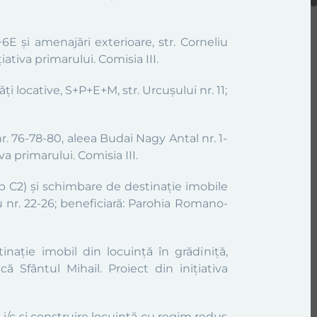
E și amenajări exterioare, str. Corneliu
iativa primarului. Comisia III.
 locative, S+P+E+M, str. Urcușului nr. 11;
r. 76-78-80, aleea Budai Nagy Antal nr. 1-
va primarului. Comisia III.
rp C2) și schimbare de destinație imobile
ssu nr. 22-26; beneficiară: Parohia Romano-
inație imobil din locuință în grădiniță,
ă Sfântul Mihail. Proiect din inițiativa
ULi/c și construire locuință cu regim redus