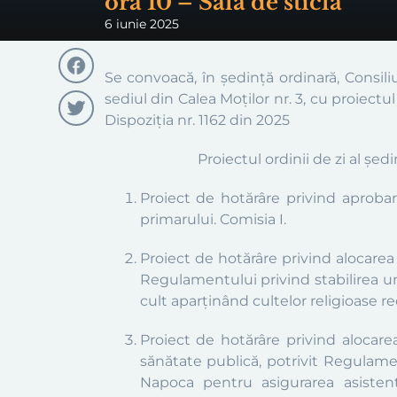
ora 10 – Sala de sticlă
6 iunie 2025
Se convoacă, în
şedinţă ordinară,
Consiliu
Facebook
sediul din
Calea
Moţilor nr. 3
, cu proiectu
Dispoziția n
r. 1162
din 2025
Twitter
Proiectul ordinii de zi al șed
Proiect de hotărâre privind aprobar
primarului. Comisia I.
Proiect de hotărâre privind alocarea
Regulamentului privind stabilirea un
cult aparținând cultelor religioase re
Proiect de hotărâre privind alocar
sănătate publică, potrivit Regulamen
Napoca pentru asigurarea asistenț