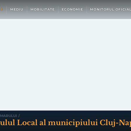
IE
MEDIU
MOBILITATE
ECONOMIE
MONITORUL OFICIA
IMARULUI
/
iulul Local al municipiului Cluj-Na