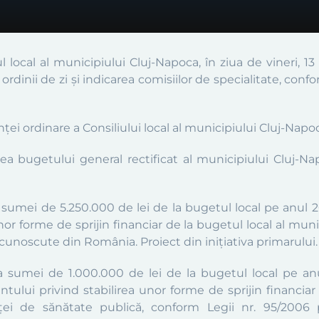
l local al municipiului Cluj-Napoca
,
în
ziua de
vineri, 13
l ordinii de zi și indicarea comisiilor de specialitate, co
inței ordinare
a Consiliului local al municipiului Cluj-Napo
ea bugetului general rectificat al municipiului Cluj-Nap
 sumei de 5.250.000 de lei de la bugetul local pe anul 2
or forme de sprijin financiar de la bugetul local al muni
cunoscute din România. Proiect din inițiativa primarului. 
ea sumei de 1.000.000 de lei de la bugetul local pe an
tului privind stabilirea unor forme de sprijin financiar 
ei de sănătate publică, conform Legii nr. 95/2006 p