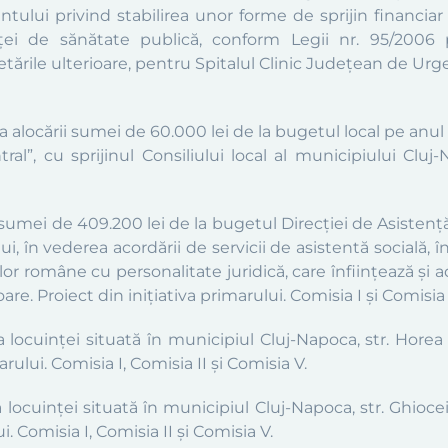
tului privind stabilirea unor forme de sprijin financiar 
ei de sănătate publică, conform Legii nr. 95/2006 p
etările ulterioare, pentru Spitalul Clinic Județean de Urg
a alocării sumei de 60.000 lei de la bugetul local pe an
al”, cu sprijinul Consiliului local al municipiului Cluj-N
 sumei de 409.200 lei de la bugetul Direcției de Asistenț
i, în vederea acordării de servicii de asistentă socială, 
ilor române cu personalitate juridică, care înființează și 
are. Proiect din inițiativa primarului. Comisia I și Comisia 
 locuinței situată în municipiul Cluj-Napoca, str. Horea n
rului. Comisia I, Comisia II și Comisia V.
 locuinței situată în municipiul Cluj-Napoca, str. Ghiocei
i. Comisia I, Comisia II și Comisia V.