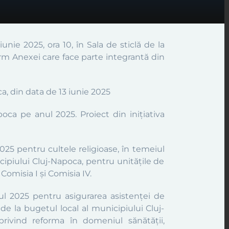
 iunie
2025
, ora
10,
în
Sala
de sticlă
de la
nform Anexei care face parte integrantă din
ca, din data de 13 iunie 2025
oca pe anul 2025. Proiect din inițiativa
025 pentru cultele religioase, în temeiul
cipiului Cluj-Napoca, pentru unitățile de
Comisia I și Comisia IV.
ul 2025 pentru asigurarea asistenței de
de la bugetul local al municipiului Cluj-
rivind reforma în domeniul sănătății,