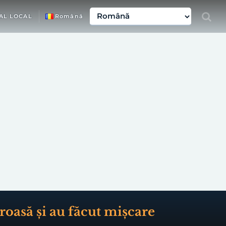
AL LOCAL
Română
roasă și au făcut mișcare