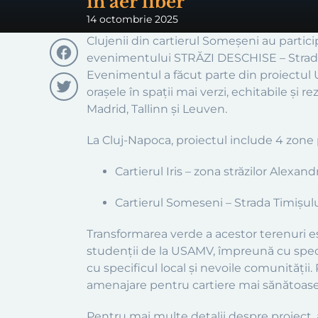
în aer liber
14 octombrie 2025
Clujenii din cartierul Someșeni au particip
evenimentului STRĂZI DESCHISE – Strada 
Evenimentul a făcut parte din proiectul
Facebook
orașele în spații mai verzi, echitabile și r
Madrid, Tallinn și Leuven.
Twitter
La Cluj-Napoca, proiectul include 4 zone p
Cartierul Iris – zona străzilor Alexan
Cartierul Someseni – Strada Timișului/
Transformarea verde a acestor terenuri es
studenții de la USAMV, împreună cu special
cu specificul local și nevoile comunității.
amenajare pentru cartiere mai sănătoase, 
Pentru mai multe detalii despre proiect, a