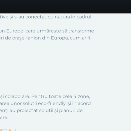
ctive și s-au conectat cu natura în cadrul
zon Europe, care urmărește să transforme
turi de orașe-fanion din Europa, cum ar fi
și colaborare. Pentru toate cele 4
zone,
ea unor solutii eco-friendly, și în acord
nți au proiectat soluții și planuri de
ere.
eath.eu/