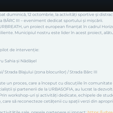
at duminică, 12 octombrie, la activități sportive și distra
BĂRC III – eveniment dedicat sportului și mișcării.
 URBREATH, un proiect european finanțat în cadrul Hori
eziliente. Municipiul nostru este lider în acest proiect, ală
ilot de intervenție:
dru Sahia și Nădășel
 Strada Blajului (zona blocurilor) / Strada Bărc III
te un proces, care a început cu discuțiile în comunitate 
iștii și partenerii de la URBASOFIA, au lucrat la dezvoltar
 Prin workshop-uri și activități dedicate, echipele de stude
care să reconecteze cetățenii cu spații verzi din apropri
ctivitățile sale, orașele partenere și impact:
https://urbr