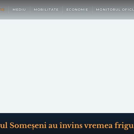
IE
MEDIU
MOBILITATE
ECONOMIE
MONITORUL OFICI
erul Someșeni au învins vremea frigu