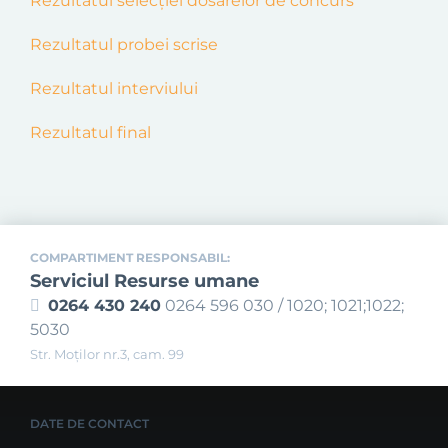
Rezultatul selecției dosarelor de concurs
Rezultatul probei scrise
Rezultatul interviului
Rezultatul final
COMPARTIMENT RESPONSABIL:
Serviciul Resurse umane
0264 430 240
0264 596 030 / 1020; 1021;1022;
5030
Str. Moţilor nr.3, cam. 99
DATE DE CONTACT