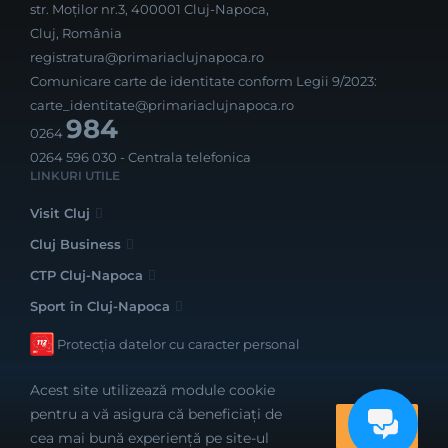
str. Moților nr.3, 400001 Cluj-Napoca,
Cluj, România
registratura@primariaclujnapoca.ro
Comunicare carte de identitate conform Legii 9/2023:
carte_identitate@primariaclujnapoca.ro
984
0264
0264 596 030
- Centrala telefonica
LINKURI UTILE
Visit Cluj
Cluj Business
CTP Cluj-Napoca
Sport în Cluj-Napoca
Protecția datelor cu caracter personal
Acest site utilizează module cookie
pentru a vă asigura că beneficiați de
OK
cea mai bună experiență pe site-ul
Realizat cu bune intenții de către