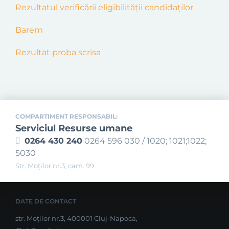
Rezultatul
verific
ă
r
ii
eligibilității candidaților
Barem
Rezultat proba scrisa
COMPARTIMENT RESPONSABIL:
Serviciul Resurse umane
0264 430 240
0264 596 030 / 1020; 1021;1022;
5030
Str. Moţilor nr.3, cam. 99
DATE DE CONTACT
str. Moților nr.3, 400001 Cluj-Napoca,