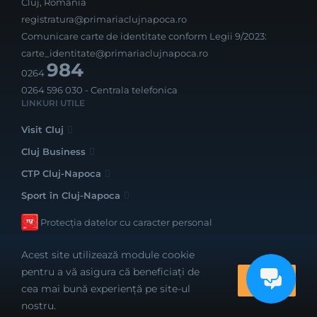
Cluj, România
registratura@primariaclujnapoca.ro
Comunicare carte de identitate conform Legii 9/2023:
carte_identitate@primariaclujnapoca.ro
984
0264
0264 596 030
- Centrala telefonica
LINKURI UTILE
Visit Cluj
Cluj Business
CTP Cluj-Napoca
Sport în Cluj-Napoca
Protecția datelor cu caracter personal
Acest site utilizează module cookie
pentru a vă asigura că beneficiați de
OK
cea mai bună experiență pe site-ul
Realizat cu bune intenții de către
nostru.