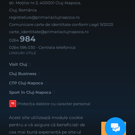
str. Moților nr.3, 400001 Cluj-Napoca,
Cluj, România
registratura@primariaclujnapoca.ro
Comunicare carte de identitate conform Legii 9/2023:
carte_identitate@primariaclujnapoca.ro
984
0264
0264 596 030
- Centrala telefonica
LINKURI UTILE
Visit Cluj
Cluj Business
CTP Cluj-Napoca
Sport în Cluj-Napoca
Protecția datelor cu caracter personal
Acest site utilizează module cookie
pentru a vă asigura că beneficiați de
OK
cea mai bună experiență pe site-ul
Realizat cu bune intenții de către