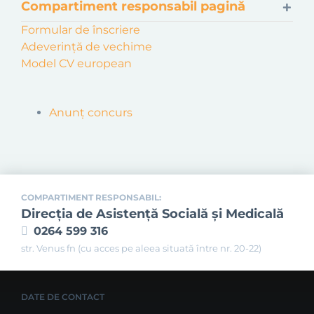
Compartiment responsabil pagină
Formular de înscriere
Adeverință de vechime
Model CV european
Anunț concurs
COMPARTIMENT RESPONSABIL:
Direcţia de Asistenţă Socială şi Medicală
0264 599 316
str. Venus fn (cu acces pe aleea situată între nr. 20-22)
DATE DE CONTACT