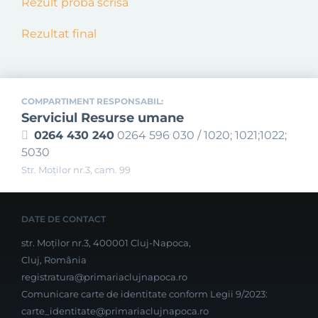
Rezult proba scrisa
Rezultat final
COMPARTIMENT RESPONSABIL:
Serviciul Resurse umane
0264 430 240
0264 596 030 / 1020; 1021;1022;
5030
Str. Moţilor nr.3, cam. 99
DATE DE CONTACT
str. Moților nr.3, 400001 Cluj-Napoca,
Cluj, România
registratura@primariaclujnapoca.ro
Comunicare carte de identitate conform Legii 9/2023:
carte_identitate@primariaclujnapoca.ro