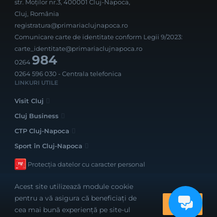
str. Moților nr.3, 400001 Cluj-Napoca,
Cluj, România
registratura@primariaclujnapoca.ro
Comunicare carte de identitate conform Legii 9/2023:
carte_identitate@primariaclujnapoca.ro
984
0264
0264 596 030
- Centrala telefonica
LINKURI UTILE
Visit Cluj
Cluj Business
CTP Cluj-Napoca
Sport în Cluj-Napoca
Protecția datelor cu caracter personal
Acest site utilizează module cookie
pentru a vă asigura că beneficiați de
OK
cea mai bună experiență pe site-ul
Realizat cu bune intenții de către