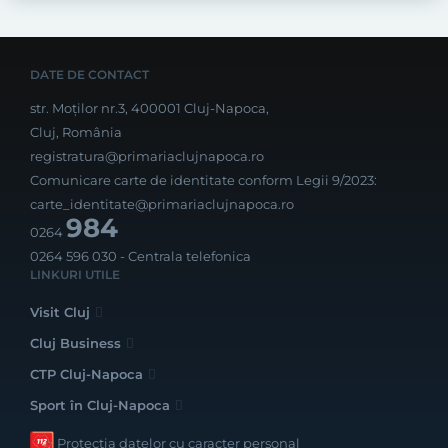
DATE DE CONTACT
str. Moților nr.3, 400001 Cluj-Napoca,
Cluj, România
registratura@primariaclujnapoca.ro
Comunicare carte de identitate conform Legii 9/2023:
carte_identitate@primariaclujnapoca.ro
984
0264
0264 596 030
- Centrala telefonica
LINKURI UTILE
Visit Cluj
Cluj Business
CTP Cluj-Napoca
Sport în Cluj-Napoca
Protecția datelor cu caracter personal