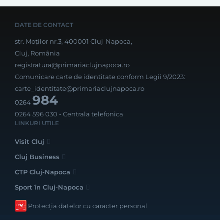
DATE DE CONTACT
str. Moților nr.3, 400001 Cluj-Napoca,
Cluj, România
registratura@primariaclujnapoca.ro
Comunicare carte de identitate conform Legii 9/2023:
carte_identitate@primariaclujnapoca.ro
984
0264
0264 596 030
- Centrala telefonica
LINKURI UTILE
Visit Cluj
Cluj Business
CTP Cluj-Napoca
Sport în Cluj-Napoca
Protecția datelor cu caracter personal