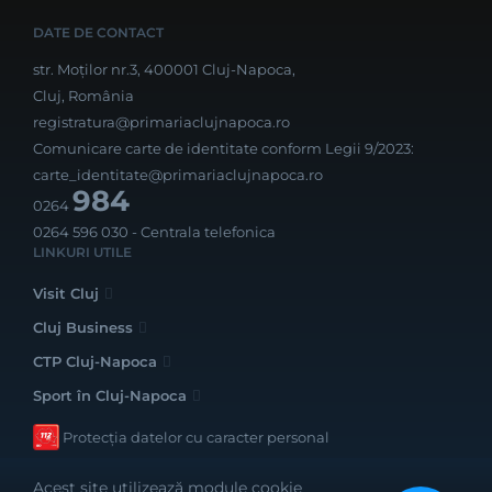
DATE DE CONTACT
str. Moților nr.3, 400001 Cluj-Napoca,
Cluj, România
registratura@primariaclujnapoca.ro
Comunicare carte de identitate conform Legii 9/2023:
carte_identitate@primariaclujnapoca.ro
984
0264
0264 596 030
- Centrala telefonica
LINKURI UTILE
Visit Cluj
Cluj Business
CTP Cluj-Napoca
Sport în Cluj-Napoca
Protecția datelor cu caracter personal
Acest site utilizează module cookie