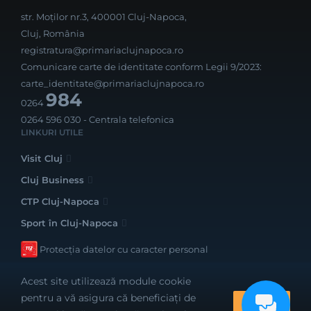
str. Moților nr.3, 400001 Cluj-Napoca,
Cluj, România
registratura@primariaclujnapoca.ro
Comunicare carte de identitate conform Legii 9/2023:
carte_identitate@primariaclujnapoca.ro
984
0264
0264 596 030
- Centrala telefonica
LINKURI UTILE
Visit Cluj
Cluj Business
CTP Cluj-Napoca
Sport în Cluj-Napoca
Protecția datelor cu caracter personal
Acest site utilizează module cookie
pentru a vă asigura că beneficiați de
OK