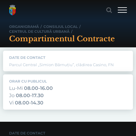
Skip
to
content
ORGANIGRAMĂ
/
CONSILIUL LOCAL
/
CENTRUL DE CULTURĂ URBANĂ
/
Compartimentul Contracte
DATE DE CONTACT
Parcul Central „Simion Bărnuțiu”, clădirea Casino, FN
ORAR CU PUBLICUL
Lu-Mi
08.00-16.00
Jo
08.00-17.30
Vi
08.00-14.30
DATE DE CONTACT