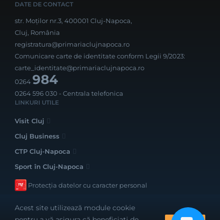
DATE DE CONTACT
str. Moților nr.3, 400001 Cluj-Napoca,
Cluj, România
registratura@primariaclujnapoca.ro
Comunicare carte de identitate conform Legii 9/2023:
carte_identitate@primariaclujnapoca.ro
984
0264
0264 596 030
- Centrala telefonica
LINKURI UTILE
Visit Cluj
Cluj Business
CTP Cluj-Napoca
Sport în Cluj-Napoca
Protecția datelor cu caracter personal
Acest site utilizează module cookie
pentru a vă asigura că beneficiați de