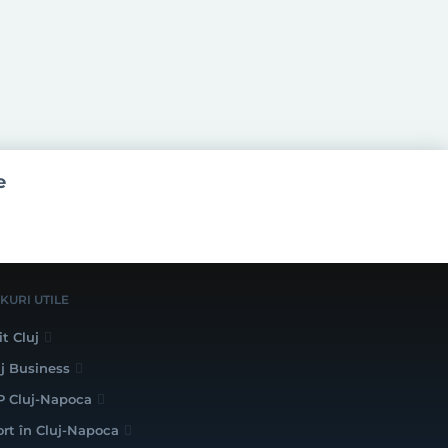
e
NKURI UTILE
it Cluj
uj Business
P Cluj-Napoca
ort în Cluj-Napoca