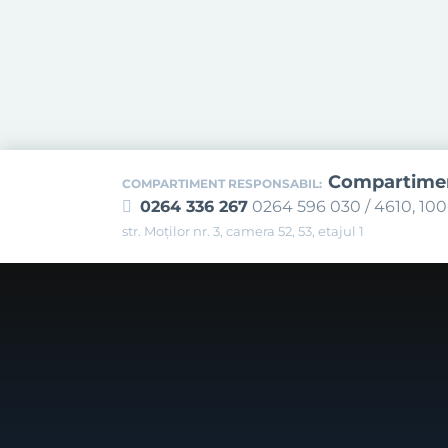
Compartiment
COMPARTIMENT RESPONSABIL:
0264 336 267
0264 596 030 / 4610, 10
str. Moților nr. 3, camera 52, 53, etajul 1