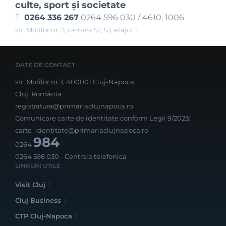
culte, sport şi societate
0264 336 267
0264 596 030 / 4610, 1006
str. Moților nr. 3, camera 52, 53, etajul 1
DATE DE CONTACT
str. Moților nr.3, 400001 Cluj-Napoca,
Cluj, România
registratura@primariaclujnapoca.ro
Comunicare carte de identitate conform Legii 9/2023:
carte_identitate@primariaclujnapoca.ro
984
0264
0264 596 030
- Centrala telefonica
LINKURI UTILE
Visit Cluj
Cluj Business
CTP Cluj-Napoca