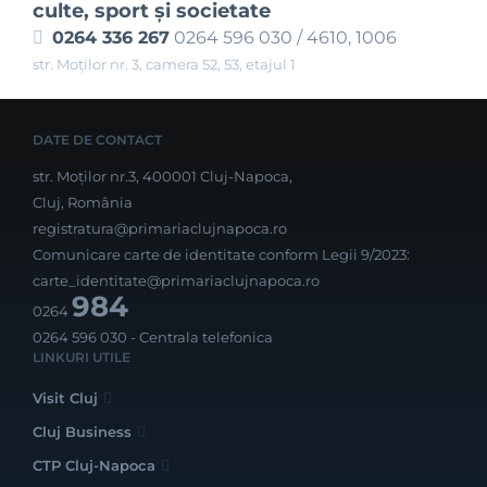
culte, sport şi societate
0264 336 267
0264 596 030 / 4610, 1006
str. Moților nr. 3, camera 52, 53, etajul 1
DATE DE CONTACT
str. Moților nr.3, 400001 Cluj-Napoca,
Cluj, România
registratura@primariaclujnapoca.ro
Comunicare carte de identitate conform Legii 9/2023:
carte_identitate@primariaclujnapoca.ro
984
0264
0264 596 030
- Centrala telefonica
LINKURI UTILE
Visit Cluj
Cluj Business
CTP Cluj-Napoca