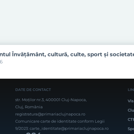
ul Învăţământ, cultură, culte, sport şi societat
06
DATE DE CONTACT
LI
str. Moților nr.3, 400001 Cluj-Napoca,
Vis
Cluj, România
Cl
registratura@primariaclujnapoca.ro
CT
Comunicare carte de identitate conform Legii
9/2023:
carte_identitate@primariaclujnapoca.ro
Sp