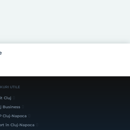
e
NKURI UTILE
it Cluj
uj Business
P Cluj-Napoca
ort în Cluj-Napoca