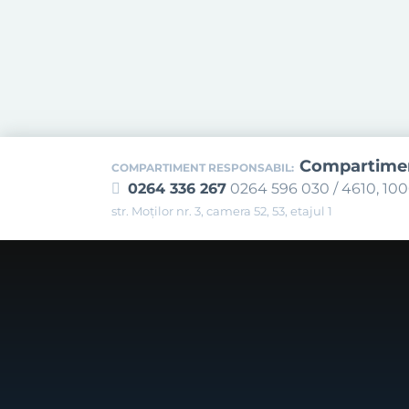
Compartiment
COMPARTIMENT RESPONSABIL:
0264 336 267
0264 596 030 / 4610, 10
str. Moților nr. 3, camera 52, 53, etajul 1