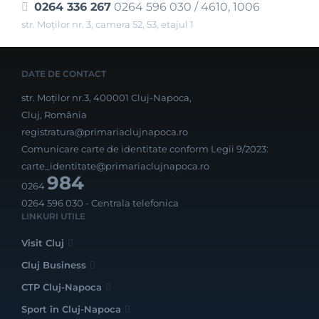
0264 336 267
0264 596 030 / 4610, 1006
str. Moților nr. 3, camera 52, 53, etajul 1
DATE DE CONTACT
str. Moților nr.3, 400001 Cluj-Napoca,
Cluj, România
registratura@primariaclujnapoca.ro
Comunicare carte de identitate conform Legii 9/2023:
carte_identitate@primariaclujnapoca.ro
984
0264
0264 596 030
- Centrala telefonica
LINKURI UTILE
Visit Cluj
Cluj Business
CTP Cluj-Napoca
Sport în Cluj-Napoca