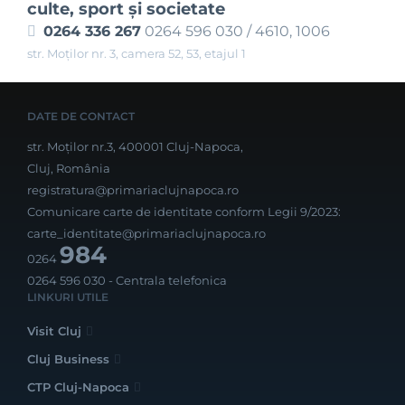
culte, sport şi societate
0264 336 267
0264 596 030 / 4610, 1006
str. Moților nr. 3, camera 52, 53, etajul 1
DATE DE CONTACT
str. Moților nr.3, 400001 Cluj-Napoca,
Cluj, România
registratura@primariaclujnapoca.ro
Comunicare carte de identitate conform Legii 9/2023:
carte_identitate@primariaclujnapoca.ro
984
0264
0264 596 030
- Centrala telefonica
LINKURI UTILE
Visit Cluj
Cluj Business
CTP Cluj-Napoca