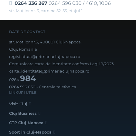
0264 336 267
0264 596 030 / 4610, 1006
str. Moților nr. 3, camera 52, 53, etajul 1
DATE DE CONTACT
str. Moților nr.3, 400001 Cluj-Napoca,
Cluj, România
registratura@primariaclujnapoca.ro
Comunicare carte de identitate conform Legii 9/2023:
carte_identitate@primariaclujnapoca.ro
984
0264
0264 596 030
- Centrala telefonica
LINKURI UTILE
Visit Cluj
Cluj Business
CTP Cluj-Napoca
Sport în Cluj-Napoca