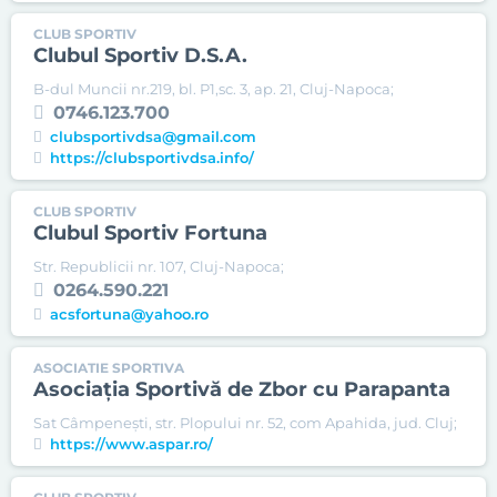
CLUB SPORTIV
Clubul Sportiv D.S.A.
B-dul Muncii nr.219, bl. P1,sc. 3, ap. 21, Cluj-Napoca;
0746.123.700
clubsportivdsa@gmail.com
https://clubsportivdsa.info/
CLUB SPORTIV
Clubul Sportiv Fortuna
Str. Republicii nr. 107, Cluj-Napoca;
0264.590.221
acsfortuna@yahoo.ro
ASOCIATIE SPORTIVA
Asociația Sportivă de Zbor cu Parapanta
Sat Câmpenești, str. Plopului nr. 52, com Apahida, jud. Cluj;
https://www.aspar.ro/