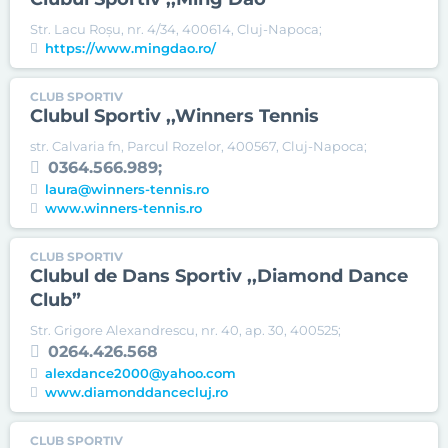
Str. Lacu Roşu, nr. 4/34, 400614, Cluj-Napoca;
https://www.mingdao.ro/
CLUB SPORTIV
Clubul Sportiv ,,Winners Tennis
str. Calvaria fn, Parcul Rozelor, 400567, Cluj-Napoca;
0364.566.989;
laura@winners-tennis.ro
www.winners-tennis.ro
CLUB SPORTIV
Clubul de Dans Sportiv ,,Diamond Dance
Club”
Str. Grigore Alexandrescu, nr. 40, ap. 30, 400525;
0264.426.568
alexdance2000@yahoo.com
www.diamonddancecluj.ro
CLUB SPORTIV