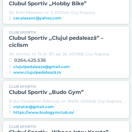
Clubul Sportiv ,,Hobby Bike”
Str. Emil Petrovici, nr. 3, 400041, Cluj-Napoca;
cecalasanc@yahoo.com
CLUB SPORTIV
Clubul Sportiv ,,Clujul pedalează” –
ciclism
Str. Arinilor, nr. 19, bl. B7, ap. 26, 400568, Cluj-Napoca
0264.425.536
clujulpedaleaza@gmail.com
www.clujulpedalează.ro
CLUB SPORTIV
Clubul Sportiv ,,Budo Gym”
B-dul Constantin Brâncuşi, nr. 194/16, 400458, Cluj-Napoca;
viotatar@gmail.com
https://www.budogymclub.ro/
CLUB SPORTIV