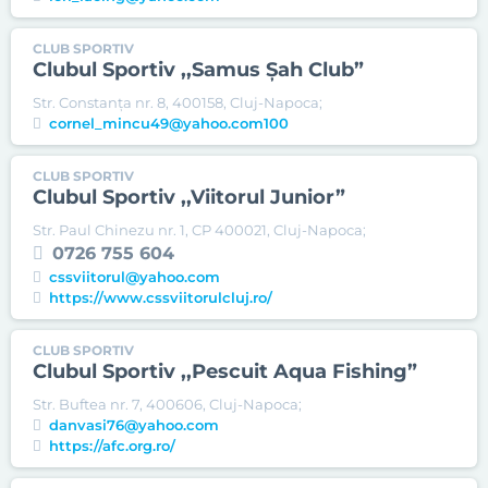
CLUB SPORTIV
Clubul Sportiv ,,Samus Şah Club”
Str. Constanţa nr. 8, 400158, Cluj-Napoca;
cornel_mincu49@yahoo.com100
CLUB SPORTIV
Clubul Sportiv ,,Viitorul Junior”
Str. Paul Chinezu nr. 1, CP 400021, Cluj-Napoca;
0726 755 604
cssviitorul@yahoo.com
https://www.cssviitorulcluj.ro/
CLUB SPORTIV
Clubul Sportiv ,,Pescuit Aqua Fishing”
Str. Buftea nr. 7, 400606, Cluj-Napoca;
danvasi76@yahoo.com
https://afc.org.ro/