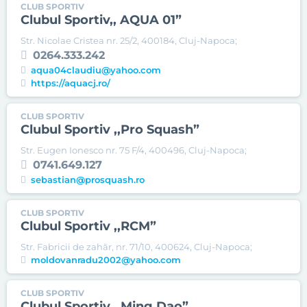
CLUB SPORTIV
Clubul Sportiv,, AQUA 01”
Str. Nicolae Cristea nr. 25/2, 400184, Cluj-Napoca;
0264.333.242
aqua04claudiu@yahoo.com
https://aquacj.ro/
CLUB SPORTIV
Clubul Sportiv ,,Pro Squash”
Str. Eugen Ionesco nr. 75 F/4, 400496, Cluj-Napoca;
0741.649.127
sebastian@prosquash.ro
CLUB SPORTIV
Clubul Sportiv ,,RCM”
Str. Fabricii de zahăr, nr. 71/10, 400624, Cluj-Napoca;
moldovanradu2002@yahoo.com
CLUB SPORTIV
Clubul Sportiv ,,Ming Dao”