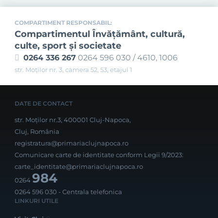
COMPARTIMENT RESPONSABIL:
Compartimentul Învăţământ, cultură,
culte, sport şi societate
0264 336 267
0264 596 030 / 4610, 1006
str. Moților nr. 3, camera 52, 53, etajul 1
DATE DE CONTACT
str. Moților nr.3, 400001 Cluj-Napoca,
Cluj, România
registratura@primariaclujnapoca.ro
Comunicare carte de identitate conform Legii 9/2023:
carte_identitate@primariaclujnapoca.ro
984
0264
0264 596 030
- Centrala telefonica
LINKURI UTILE