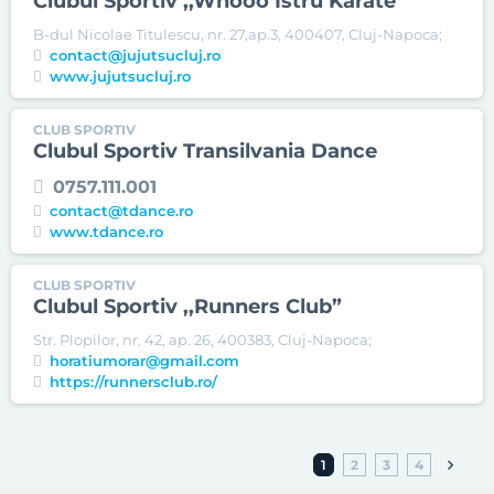
Clubul Sportiv ,,Whooo Istru Karate”
B-dul Nicolae Titulescu, nr. 27,ap.3, 400407, Cluj-Napoca;
contact@jujutsucluj.ro
www.jujutsucluj.ro
CLUB SPORTIV
Clubul Sportiv Transilvania Dance
0757.111.001
contact@tdance.ro
www.tdance.ro
CLUB SPORTIV
Clubul Sportiv ,,Runners Club”
Str. Plopilor, nr. 42, ap. 26, 400383, Cluj-Napoca;
horatiumorar@gmail.com
https://runnersclub.ro/
1
2
3
4