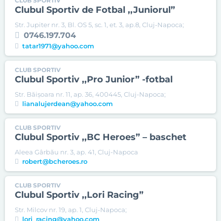
CLUB SPORTIV
Clubul Sportiv de Fotbal ,,Juniorul”
Str. Jupiter nr. 3, Bl. OS 5, sc. 1, et. 3, ap.8, Cluj-Napoca;
0746.197.704
tatar1971@yahoo.com
CLUB SPORTIV
Clubul Sportiv ,,Pro Junior” -fotbal
Str. Băișoara nr. 11, ap. 36, 400445, Cluj-Napoca;
lianalujerdean@yahoo.com
CLUB SPORTIV
Clubul Sportiv ,,BC Heroes” – baschet
Aleea Gârbău nr. 3, ap. 41, Cluj-Napoca
robert@bcheroes.ro
CLUB SPORTIV
Clubul Sportiv ,,Lori Racing”
Str. Milcov nr. 19, ap. 1, Cluj-Napoca;
lori_racing@yahoo.com