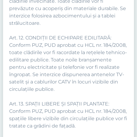
clădirile învecinate. Toate clădirile vor fi
prevăzute cu acoperiş din materiale durabile. Se
interzice folosirea azbocimentului şi a tablei
strălucitoare.
Art. 12. CONDIŢII DE ECHIPARE EDILITARĂ:
Conform PUZ, PUD aprobat cu HCL nr. 184/2008,
toate clădirile vor fi racordate la reţelele tehnico-
edilitare publice. Toate noile branşamente
pentru electricitate şi telefonie vor fi realizate
îngropat. Se interzice dispunerea antenelor TV-
satelit şi a cablurilor CATV în locuri vizibile din
circulaţiile publice.
Art. 13. SPAŢII LIBERE ŞI SPAŢII PLANTATE:
Conform PUZ, PUD aprobat cu HCL nr. 184/2008,
spaţiile libere vizibile din circulaţiile publice vor fi
tratate ca grădini de faţadă.