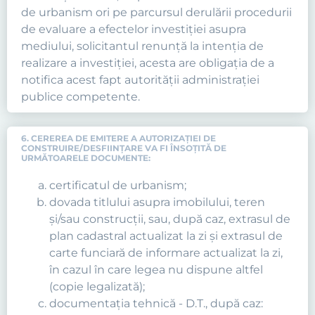
de urbanism ori pe parcursul derulării procedurii
de evaluare a efectelor investiţiei asupra
mediului, solicitantul renunţă la intenţia de
realizare a investiţiei, acesta are obligaţia de a
notifica acest fapt autorităţii administraţiei
publice competente.
6. CEREREA DE EMITERE A AUTORIZAŢIEI DE
CONSTRUIRE/DESFIINŢARE VA FI ÎNSOȚITĂ DE
URMĂTOARELE DOCUMENTE:
certificatul de urbanism;
dovada titlului asupra imobilului, teren
şi/sau construcţii, sau, după caz, extrasul de
plan cadastral actualizat la zi şi extrasul de
carte funciară de informare actualizat la zi,
în cazul în care legea nu dispune altfel
(copie legalizată);
documentaţia tehnică - D.T., după caz: