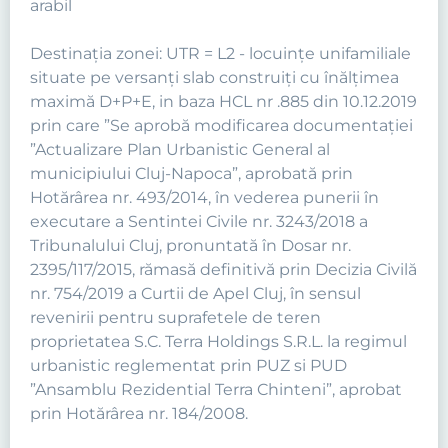
arabil
Destinaţia zonei: UTR = L2 - locuinţe unifamiliale
situate pe versanţi slab construiţi cu înălţimea
maximă D+P+E, in baza HCL nr .885 din 10.12.2019
prin care ”Se aprobă modificarea documentaţiei
”Actualizare Plan Urbanistic General al
municipiului Cluj-Napoca”, aprobată prin
Hotărârea nr. 493/2014, în vederea punerii în
executare a Sentintei Civile nr. 3243/2018 a
Tribunalului Cluj, pronuntată în Dosar nr.
2395/117/2015, rămasă definitivă prin Decizia Civilă
nr. 754/2019 a Curtii de Apel Cluj, în sensul
revenirii pentru suprafetele de teren
proprietatea S.C. Terra Holdings S.R.L. la regimul
urbanistic reglementat prin PUZ si PUD
”Ansamblu Rezidential Terra Chinteni”, aprobat
prin Hotărârea nr. 184/2008.