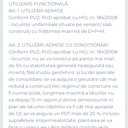
UTILIZARE FUNCŢIONALĂ
Art. 1. UTILIZĂRI ADMISE:
Conform PUZ, PUD aprobat cu HCL nr. 184/2008
- locuinţe unifamiliale situate pe versanţi slab
construiţi cu înălţimea maximă de D+P+M.
Art. 2. UTILIZĂRI ADMISE CU CONDIŢIONĂRI:
Conform PUZ, PUD aprobat cu HCL nr. 184/2008
- locuinţe; nu se va construi pe pante mai mari
de 5% cu stabilitatea generală neasigurată sau
incertă, fără studiu geotehnic şi lucrări speciale
de consolidare; se va asigura o greutate cât mai
redusă a construcţiilor; regimul de construire va
fi numai izolat; lungimea maximă a laturilor nu
va depăşi 15 m; raportul dintre dimensiunile în
plan ale laturilor clădirilor va fi cât mai apropiat
de 1,0; se va asigura un POT max de 20 %, inclusiv
suprafeţele impermeabilizate; plantarea se va
face cu specii ale căror rădăcini contribuie la