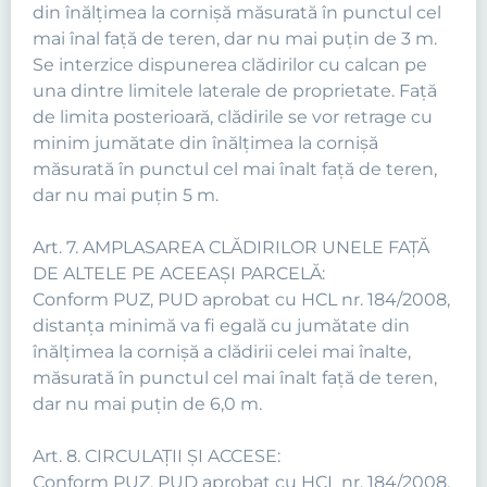
din înălţimea la cornişă măsurată în punctul cel
mai înal faţă de teren, dar nu mai puţin de 3 m.
Se interzice dispunerea clădirilor cu calcan pe
una dintre limitele laterale de proprietate. Faţă
de limita posterioară, clădirile se vor retrage cu
minim jumătate din înălţimea la cornişă
măsurată în punctul cel mai înalt faţă de teren,
dar nu mai puţin 5 m.
Art. 7. AMPLASAREA CLĂDIRILOR UNELE FAŢĂ
DE ALTELE PE ACEEAŞI PARCELĂ:
Conform PUZ, PUD aprobat cu HCL nr. 184/2008,
distanţa minimă va fi egală cu jumătate din
înălţimea la cornişă a clădirii celei mai înalte,
măsurată în punctul cel mai înalt faţă de teren,
dar nu mai puţin de 6,0 m.
Art. 8. CIRCULAŢII ŞI ACCESE:
Conform PUZ, PUD aprobat cu HCL nr. 184/2008,