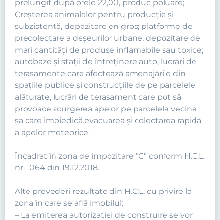
prelungit după orele 22,00, produc poluare;
Creşterea animalelor pentru producţie şi
subzistenţă, depozitare en gros; platforme de
precolectare a deşeurilor urbane, depozitare de
mari cantităţi de produse inflamabile sau toxice;
autobaze şi staţii de întreţinere auto, lucrări de
terasamente care afectează amenajările din
spaţiile publice şi construcţiile de pe parcelele
alăturate, lucrări de terasament care pot să
provoace scurgerea apelor pe parcelele vecine
sa care împiedică evacuarea şi colectarea rapidă
a apelor meteorice.
Încadrat în zona de impozitare ”C” conform H.C.L.
nr. 1064 din 19.12.2018.
Alte prevederi rezultate din H.C.L. cu privire la
zona în care se află imobilul:
– La emiterea autorizatiei de construire se vor