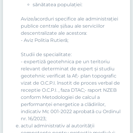
sănătatea populaţiei:
Avize/acorduri specifice ale administraţiei
publice centrale şi/sau ale serviciilor
descentralizate ale acestora:
- Aviz Politia Rutieră;
Studii de specialitate:
- expertiză geotehnica pe un teritoriu
relevant determinat de expert și studiu
geotehnic verificat la Af;- plan topografic
vizat de O.C.P.I. însotit de proces verbal de
receptie O.C.P.I. , faza DTAC;- raport NZEB
conform Metodologiei de calcul a
performanței energetice a clădirilor,
indicativ Mc 001-2022 aprobată cu Ordinul
nr. 16/2023;
actul administrativ al autorităţii
competente pentru protecţia mediului;