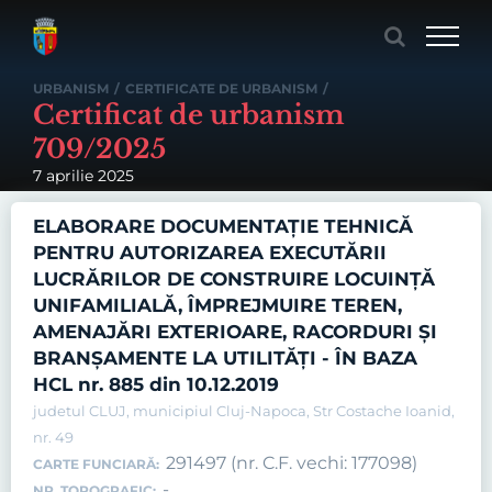
Skip
to
content
URBANISM
/
CERTIFICATE DE URBANISM
/
Certificat de urbanism
709/2025
7 aprilie 2025
ELABORARE DOCUMENTAŢIE TEHNICĂ
PENTRU AUTORIZAREA EXECUTĂRII
LUCRĂRILOR DE CONSTRUIRE LOCUINŢĂ
UNIFAMILIALĂ, ÎMPREJMUIRE TEREN,
AMENAJĂRI EXTERIOARE, RACORDURI ŞI
BRANŞAMENTE LA UTILITĂŢI - ÎN BAZA
HCL nr. 885 din 10.12.2019
judetul CLUJ, municipiul Cluj-Napoca, Str Costache Ioanid,
nr. 49
291497 (nr. C.F. vechi: 177098)
CARTE FUNCIARĂ:
-
NR. TOPOGRAFIC: