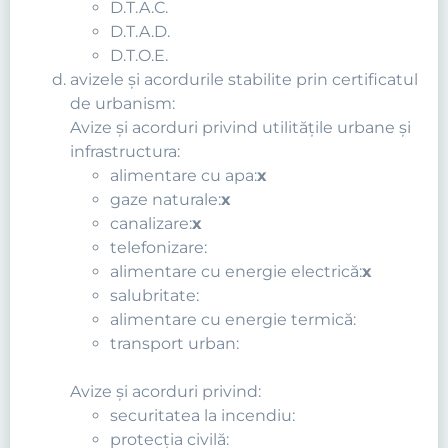
D.T.A.C.
D.T.A.D.
D.T.O.E.
avizele şi acordurile stabilite prin certificatul
de urbanism:
Avize şi acorduri privind utilităţile urbane şi
infrastructura:
alimentare cu apa:
x
gaze naturale:
x
canalizare:
x
telefonizare:
alimentare cu energie electrică:
x
salubritate:
alimentare cu energie termică:
transport urban:
Avize şi acorduri privind:
securitatea la incendiu:
protecţia civilă: