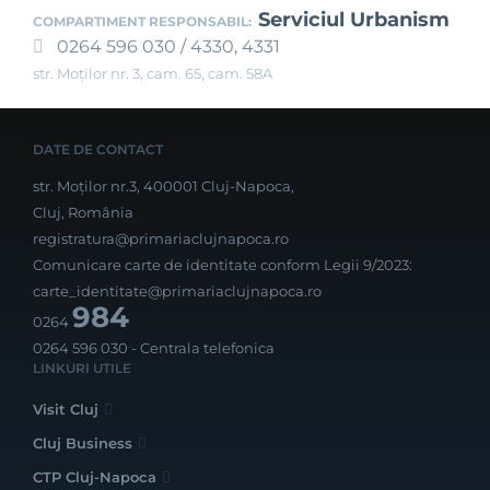
Serviciul Urbanism
COMPARTIMENT RESPONSABIL:
0264 596 030 / 4330, 4331
str. Moților nr. 3, cam. 65, cam. 58A
DATE DE CONTACT
str. Moților nr.3, 400001 Cluj-Napoca,
Cluj, România
registratura@primariaclujnapoca.ro
Comunicare carte de identitate conform Legii 9/2023:
carte_identitate@primariaclujnapoca.ro
984
0264
0264 596 030
- Centrala telefonica
LINKURI UTILE
Visit Cluj
Cluj Business
CTP Cluj-Napoca