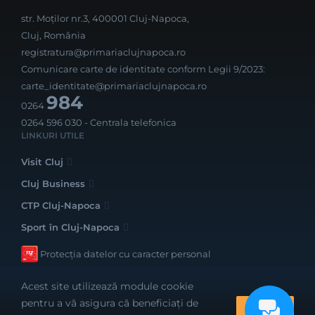
str. Moților nr.3, 400001 Cluj-Napoca,
Cluj, România
registratura@primariaclujnapoca.ro
Comunicare carte de identitate conform Legii 9/2023:
carte_identitate@primariaclujnapoca.ro
984
0264
0264 596 030
- Centrala telefonica
LINKURI UTILE
Visit Cluj
Cluj Business
CTP Cluj-Napoca
Sport în Cluj-Napoca
Protecția datelor cu caracter personal
Acest site utilizează module cookie
pentru a vă asigura că beneficiați de
OK