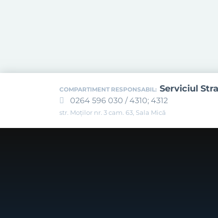
Serviciul Str
COMPARTIMENT RESPONSABIL:
0264 596 030 / 4310; 4312
str. Moților nr. 3 cam. 63, Sala Mică