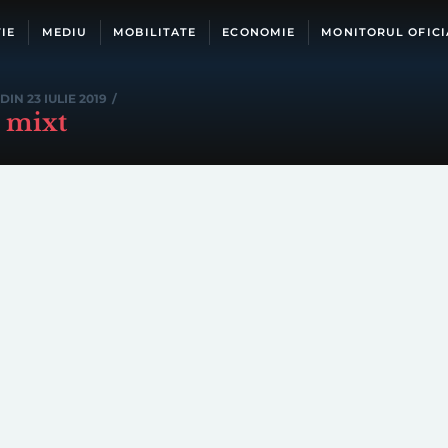
IE
MEDIU
MOBILITATE
ECONOMIE
MONITORUL OFICI
DIN 23 IULIE 2019
/
l mixt