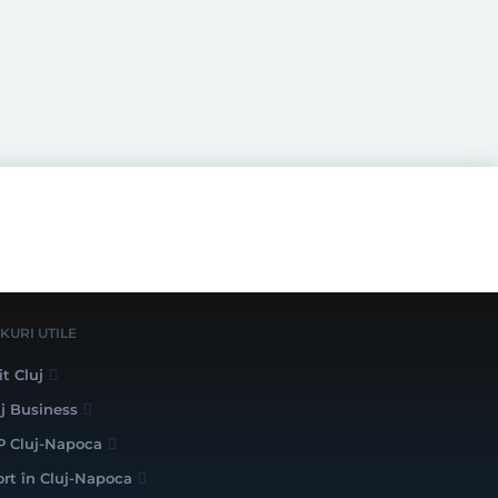
NKURI UTILE
it Cluj
uj Business
P Cluj-Napoca
ort în Cluj-Napoca