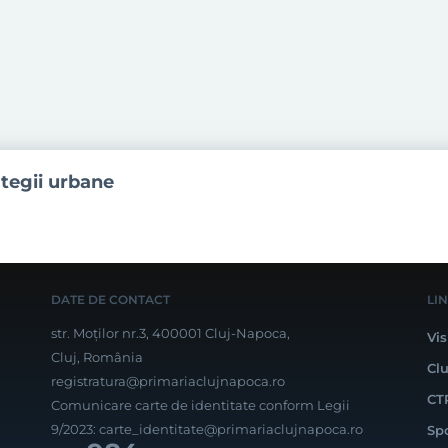
ategii urbane
DATE DE CONTACT
LI
str. Moților nr.3, 400001 Cluj-Napoca,
Vis
Cluj, România
Cl
registratura@primariaclujnapoca.ro
CT
Comunicare carte de identitate conform Legii
9/2023:
carte_identitate@primariaclujnapoca.ro
Sp