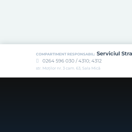
Serviciul Str
COMPARTIMENT RESPONSABIL:
0264 596 030 / 4310; 4312
str. Moților nr. 3 cam. 63, Sala Mică