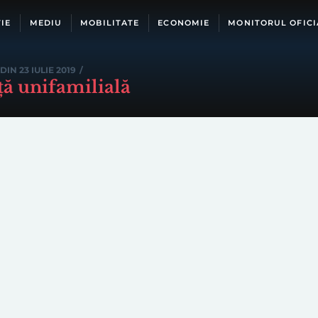
IE
MEDIU
MOBILITATE
ECONOMIE
MONITORUL OFICI
DIN 23 IULIE 2019
/
ță unifamilială