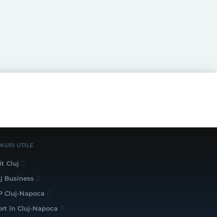
NKURI UTILE
it Cluj
uj Business
P Cluj-Napoca
ort în Cluj-Napoca