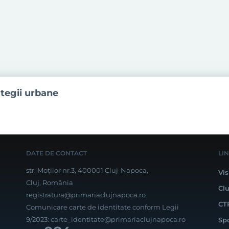
ategii urbane
DATE DE CONTACT
LI
str. Moților nr.3, 400001 Cluj-Napoca,
Vis
Cluj, România
Cl
registratura@primariaclujnapoca.ro
CT
Comunicare carte de identitate conform Legii
9/2023:
carte_identitate@primariaclujnapoca.ro
Sp