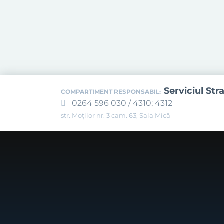
Serviciul Str
COMPARTIMENT RESPONSABIL:
0264 596 030 / 4310; 4312
str. Moților nr. 3 cam. 63, Sala Mică