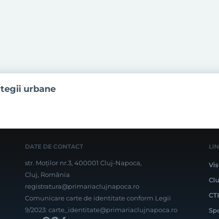
ategii urbane
DATE DE CONTACT
LI
str. Moților nr.3, 400001 Cluj-Napoca,
Vis
Cluj, România
Cl
registratura@primariaclujnapoca.ro
CT
Comunicare carte de identitate conform Legii
9/2023:
carte_identitate@primariaclujnapoca.ro
Sp