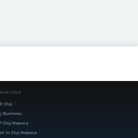
NKURI UTILE
it Cluj
uj Business
P Cluj-Napoca
ort în Cluj-Napoca