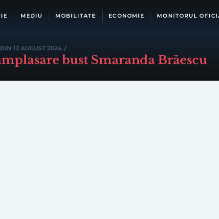
IE
MEDIU
MOBILITATE
ECONOMIE
MONITORUL OFICI
DIN 12 AUGUST 2024
/
i amplasare bust Smaranda Brăescu