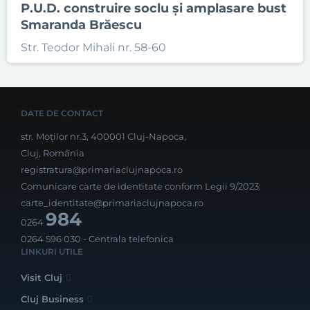
P.U.D. construire soclu și amplasare bust
Smaranda Brăescu
Str. Teodor Mihali nr. 58-60
DATE DE CONTACT
str. Moților nr.3, 400001 Cluj-Napoca,
Cluj, România
registratura@primariaclujnapoca.ro
Comunicare carte de identitate conform Legii 9/2023:
carte_identitate@primariaclujnapoca.ro
984
0264
0264 596 030
- Centrala telefonica
LINKURI UTILE
Visit Cluj
Cluj Business