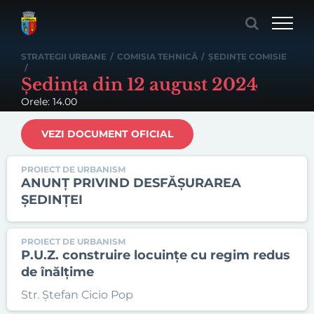
Skip
to
content
STRATEGII URBANE
/
COMISIA TEHNICĂ
/
ȘEDINȚE COMISIE
/
Ședința din 12 august 2024
Orele: 14.00
VEZI DOCUMENT OFICIAL
PROIECT DE URBANISM
ANUNȚ PRIVIND DESFĂȘURAREA
ȘEDINȚEI
PROIECT DE URBANISM
P.U.Z. construire locuințe cu regim redus
de înălțime
Str. Ștefan Cicio Pop