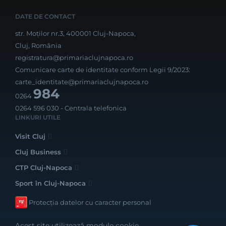
DATE DE CONTACT
str. Moților nr.3, 400001 Cluj-Napoca,
Cluj, România
registratura@primariaclujnapoca.ro
Comunicare carte de identitate conform Legii 9/2023:
carte_identitate@primariaclujnapoca.ro
984
0264
0264 596 030
- Centrala telefonica
LINKURI UTILE
Visit Cluj
Cluj Business
CTP Cluj-Napoca
Sport în Cluj-Napoca
Protecția datelor cu caracter personal
Acest site utilizează module cookie