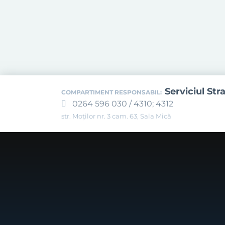
Serviciul Str
COMPARTIMENT RESPONSABIL:
0264 596 030 / 4310; 4312
str. Moților nr. 3 cam. 63, Sala Mică