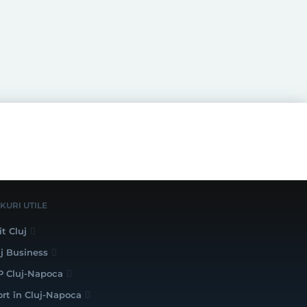
NKURI UTILE
it Cluj
uj Business
P Cluj-Napoca
ort în Cluj-Napoca