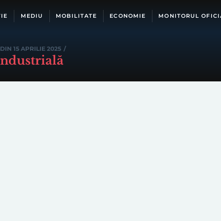
IE
MEDIU
MOBILITATE
ECONOMIE
MONITORUL OFICI
DIN 15 APRILIE 2025
/
industrială