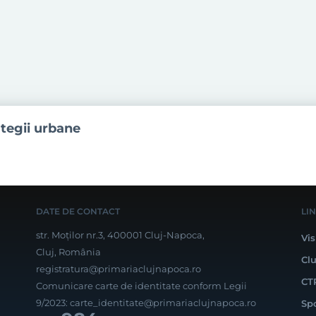
ategii urbane
DATE DE CONTACT
LI
str. Moților nr.3, 400001 Cluj-Napoca,
Vis
Cluj, România
Cl
registratura@primariaclujnapoca.ro
CT
Comunicare carte de identitate conform Legii
9/2023:
carte_identitate@primariaclujnapoca.ro
Sp